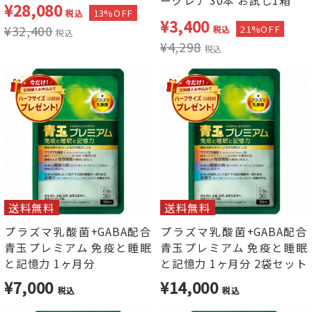
ーグレナ 30本 お試し1箱
¥
28,080
13%OFF
税込
¥
3,400
¥
32,400
21%OFF
税込
税込
¥
4,298
税込
送料無料
送料無料
プラズマ乳酸菌+GABA配合
プラズマ乳酸菌+GABA配合
青玉プレミアム 免疫と睡眠
青玉プレミアム 免疫と睡眠
と記憶力 1ヶ月分
と記憶力 1ヶ月分 2袋セット
¥7,000
¥14,000
税込
税込