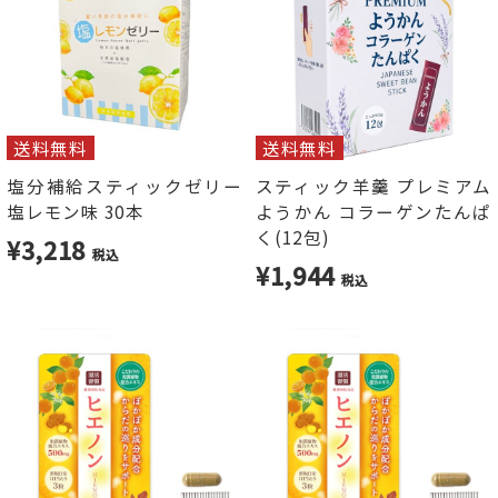
送料無料
送料無料
塩分補給スティックゼリー
スティック羊羹 プレミアム
塩レモン味 30本
ようかん コラーゲンたんぱ
く(12包)
¥3,218
税込
¥1,944
税込