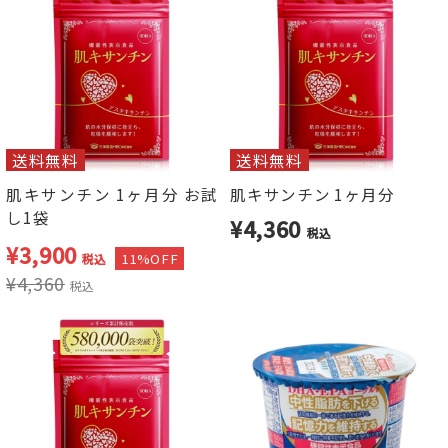
送料無料
送料無料
肌キサンチン 1ヶ月分 お試
肌キサンチン 1ヶ月分
し1袋
¥4,360
税込
¥
3,900
11%OFF
税込
¥
4,360
税込