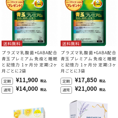
送料無料
送料無料
プラズマ乳酸菌+GABA配合
プラズマ乳酸菌+GABA配合
青玉プレミアム 免疫と睡眠
青玉プレミアム 免疫と睡眠
と記憶力 1ヶ月分 定期:2ヶ
と記憶力 1ヶ月分 定期:3ヶ
月ごとに2袋
月ごとに3袋
¥
11,900
¥
17,850
定期
定期
税込
税込
¥14,000
¥21,000
通常
通常
税込
税込