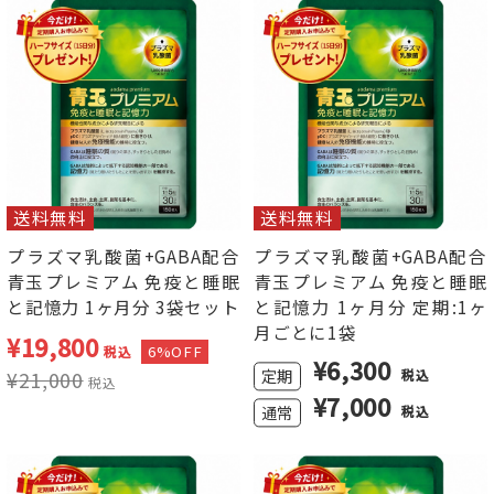
送料無料
送料無料
プラズマ乳酸菌+GABA配合
プラズマ乳酸菌+GABA配合
青玉プレミアム 免疫と睡眠
青玉プレミアム 免疫と睡眠
と記憶力 1ヶ月分 3袋セット
と記憶力 1ヶ月分 定期:1ヶ
月ごとに1袋
¥
19,800
6%OFF
税込
¥
6,300
定期
税込
¥
21,000
税込
¥7,000
通常
税込