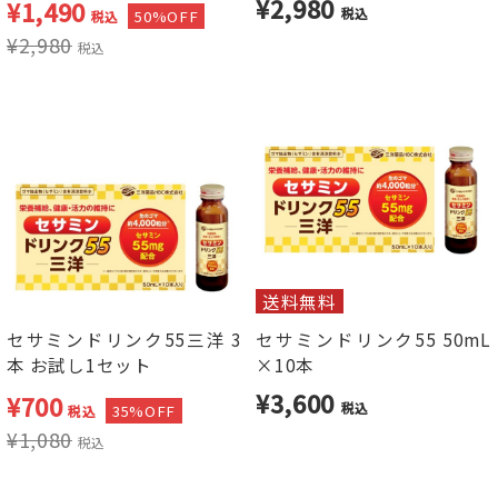
¥2,980
¥
1,490
税込
50%OFF
税込
¥
2,980
税込
送料無料
セサミンドリンク55三洋 3
セサミンドリンク55 50mL
本 お試し1セット
×10本
¥3,600
¥
700
税込
35%OFF
税込
¥
1,080
税込