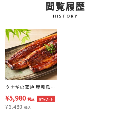
閲覧履歴
HISTORY
ウナギの蒲焼 鹿児島産 うなぎ蒲焼 特大サイズ 1尾 2セット タレ・山椒付き
¥5,980
8%OFF
税込
¥6,480
税込