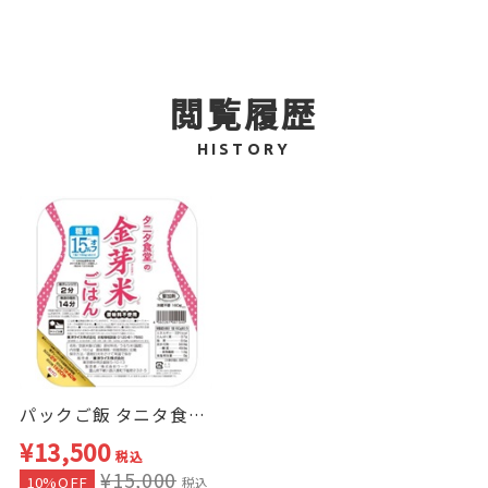
※「タニタ食堂」は株式会社タニタの登録商標で
す。
※「金芽米」は東洋ライス株式会社の登録商標で
閲覧履歴
す。
HISTORY
糖質15%オフ
※1食(160g)あたり
※日本食品標準成分表 2015年版(七訂)〔水稲め
し〕/精白米/うるち米比較
パックご飯 タニタ食堂の金芽米ごはん 24食 3箱セット
¥13,500
税込
¥15,000
10%OFF
税込