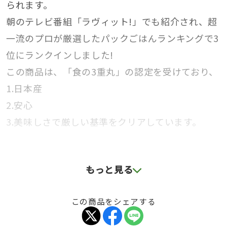
られます。
朝のテレビ番組「ラヴィット!」でも紹介され、超
一流のプロが厳選したパックごはんランキングで3
位にランクインしました!
この商品は、「食の3重丸」の認定を受けており、
1.日本産
2.安心
3.美味しさで厳しい基準をクリアしています。
100%国産米を使用しており、酸味料不使用!
もっと見る
ごはんを炊く時間がない時やアウトドア、防災な
ど、さまざまなシチュエーションでご利用いただ
この商品をシェアする
けます。