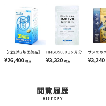
り、ビタミンCは皮膚や粘膜の健康維持を助ける栄
養素です。
日々の食事と合わせ、無理なく栄養バランスを整
えたい方におすすめです。
※吸収に関する記述は、当社比による原料に関す
る情報を基にしています。
【指定第2類医薬品】ビタミン製剤 マイラックミンソフトCA 360粒
HMBD5000 1ヶ月分
¥26,400
¥3,320
¥3,24
税込
税込
閲覧履歴
HISTORY