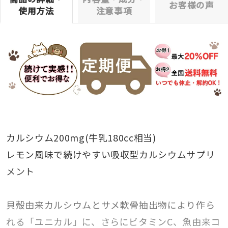
お客様の声
使用方法
注意事項
カルシウム200mg(牛乳180cc相当)
レモン風味で続けやすい吸収型カルシウムサプリ
メント
貝殻由来カルシウムとサメ軟骨抽出物により作ら
れる「ユニカル」に、さらにビタミンC、魚由来コ