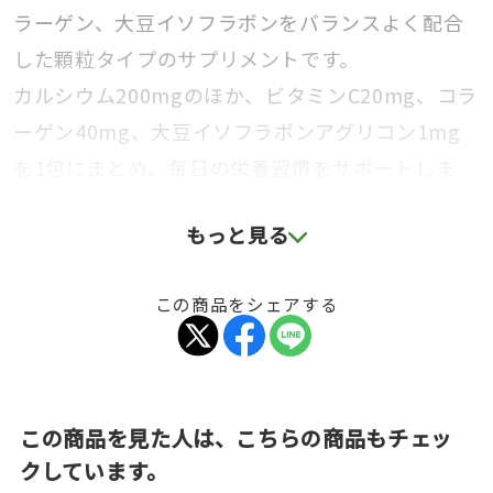
ラーゲン、大豆イソフラボンをバランスよく配合
した顆粒タイプのサプリメントです。
カルシウム200mgのほか、ビタミンC20mg、コラ
ーゲン40mg、大豆イソフラボンアグリコン1mg
を1包にまとめ、毎日の栄養習慣をサポートしま
す。
もっと見る
粒子が細かく、さらっと溶けやすい口どけで、水
この商品をシェアする
なしでも摂りやすいレモン風味。
スティック包装で携帯しやすく、日々の健康維持
に取り入れやすい形状です。
この商品を見た人は、こちらの商品もチェッ
カルシウムは骨や歯の形成に必要な栄養素であ
クしています。