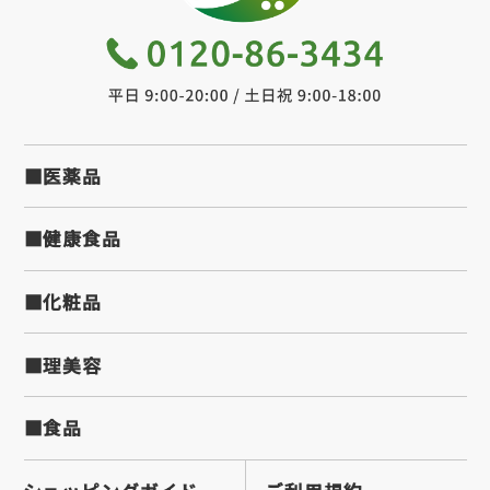
●こんな方におすすめ
・階段の昇り降りが気になる
・散歩や旅行を楽しみたい
・立ち座りの動作が気になる
■医薬品
・スポーツや趣味を長く続けたい
・年齢とともに動きが気になってきた
■健康食品
■化粧品
●毎日の健康習慣に
ロングセラーシリーズの最新版。
■理美容
続けやすい価格設計で、長期的な健康管理をサポ
ートします。
■食品