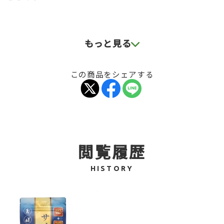
●8種のこだわり配合
もっと見る
・グルコサミン
・コンドロイチン硫酸(サメ由来)
この商品をシェアする
・II型コラーゲン
・ヒアルロン酸
・MSM
・デビルズクロー
・筋骨草
閲覧履歴
・カルシウム
HISTORY
軟骨構成成分+植物由来成分をバランスよく配合。