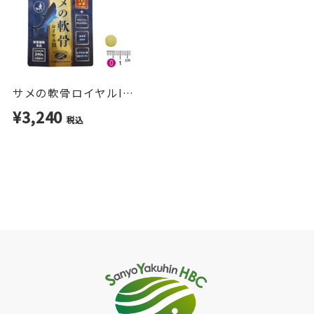
●軟骨サポートといえば「サメの軟骨」
サメ由来コンドロイチンとグルコサミンを配合。
日々の活動を軽やかに保ちたい方をサポートしま
す。
サメの軟骨ロイヤルIII 1ヶ月分
¥3,240
●小粒タイプ・無添加設計
税込
・合成着色料 無添加
・香料 無添加
・保存料 無添加
小粒錠剤タイプで継続しやすい設計。
毎日続けるものだから、シンプルに。