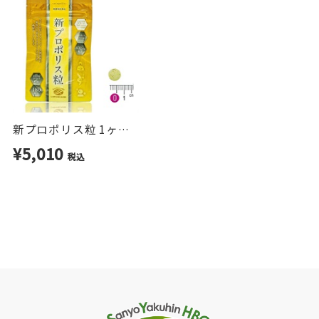
●こんな方におすすめ
・プロポリスの品質にこだわりたい
・毎日の健康習慣を大切にしたい
・飲みにくさが気になって続かなかった
新プロポリス粒 1ヶ月分
・水に溶けるタイプを探している
¥5,010
・家族で取り入れたい
税込