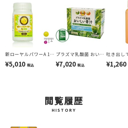
溶けやすさを追求。
コップの水に入れると、数十秒で溶けるスムーズ
さを実現しています。
●選べる4つの摂取スタイル
ライフスタイルに合わせて、自由に取り入れられ
新ローヤルパワーA 1ヶ月分
プラズマ乳酸菌 おいしい青汁 30袋
るのも魅力。
¥5,010
¥7,020
¥1,26
税込
税込
・飲む
・なめる
・噛む
閲覧履歴
・水に溶かして飲む
HISTORY
その日の気分やシーンに合わせて続けられます。