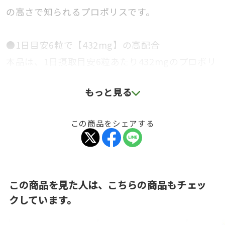
の高さで知られるプロポリスです。
●1日目安6粒で【432mg】の高配合
本品は、1日摂取目安6粒あたり432mgのプロポリ
スエキス末を配合。
もっと見る
毎日のコンディションを意識する方にうれしい、
しっかり摂れる設計です。
この商品をシェアする
●独自製剤で『水に溶ける』新しいプロポリス
プロポリスは飲みにくい...
そんなイメージをくつがえすため、製剤に独自改
この商品を見た人は、こちらの商品もチェッ
良を施しました。
クしています。
医薬品分野でも採用される技術を応用し、水への