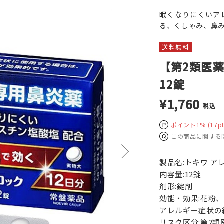
眠くなりにくいア
る、くしゃみ、鼻
送料無料
【第2類医薬
12錠
¥1,760
税込
ポイント1%
(17pt
この商品に関する
製品名:トキワ ア
内容量:12錠
剤形:錠剤
効能・効果:花粉
アレルギー症状の
リスク区分:第2類