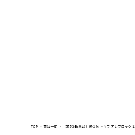
TOP
商品一覧
【第2類医薬品】鼻炎薬 トキワ アレブロック 1