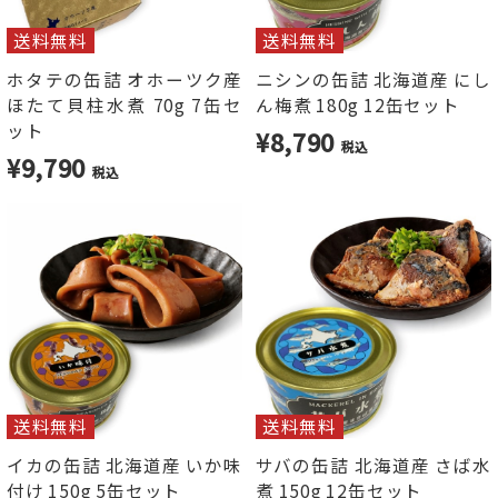
送料無料
送料無料
ホタテの缶詰 オホーツク産
ニシンの缶詰 北海道産 にし
ほたて貝柱水煮 70g 7缶セ
ん梅煮 180g 12缶セット
ット
¥8,790
税込
¥9,790
税込
送料無料
送料無料
イカの缶詰 北海道産 いか味
サバの缶詰 北海道産 さば水
付け 150g 5缶セット
煮 150g 12缶セット