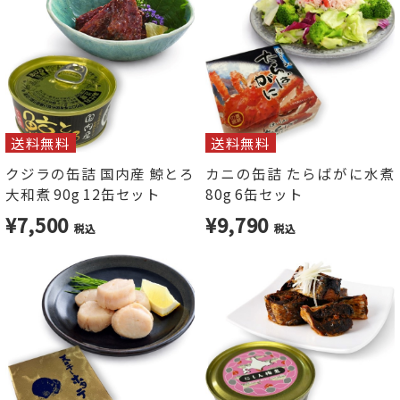
送料無料
送料無料
クジラの缶詰 国内産 鯨とろ
カニの缶詰 たらばがに水煮
大和煮 90g 12缶セット
80g 6缶セット
¥7,500
¥9,790
税込
税込