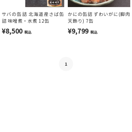
サバの缶詰 北海道産さば缶
かにの缶詰 ずわいがに(脚肉
詰 味噌煮・水煮 12缶
天飾り) 7缶
¥8,500
¥9,799
税込
税込
1