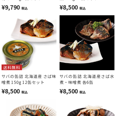
¥9,790
¥8,500
税込
税込
送料無料
サバの缶詰 北海道産 さば味
サバの缶詰 北海道産さば水
噌煮 150g 12缶セット
煮・味噌煮 各6缶
¥8,500
¥8,500
税込
税込