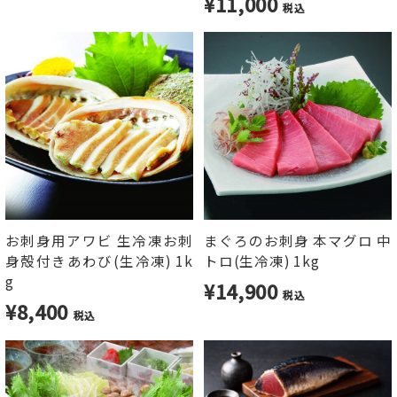
¥11,000
税込
お刺身用アワビ 生冷凍お刺
まぐろのお刺身 本マグロ 中
身殻付きあわび(生冷凍) 1k
トロ(生冷凍) 1kg
g
¥14,900
税込
¥8,400
税込