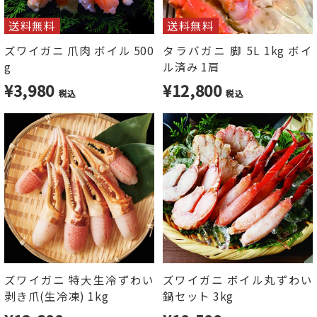
送料無料
送料無料
ズワイガニ 爪肉 ボイル 500
タラバガニ 脚 5L 1kg ボイ
g
ル済み 1肩
¥3,980
¥12,800
税込
税込
ズワイガニ 特大生冷ずわい
ズワイガニ ボイル丸ずわい
剥き爪(生冷凍) 1kg
鍋セット 3kg