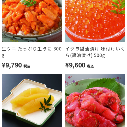
生ウニ たっぷり生うに 300
イクラ醤油漬け 味付けいく
g
ら(醤油漬け) 500g
¥9,790
¥9,600
税込
税込