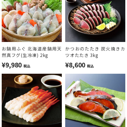
お鍋用ふぐ 北海道産鍋用天
かつおのたたき 炭火焼きカ
然真フグ(生冷凍) 2kg
ツオたたき 3kg
¥9,980
¥8,600
税込
税込