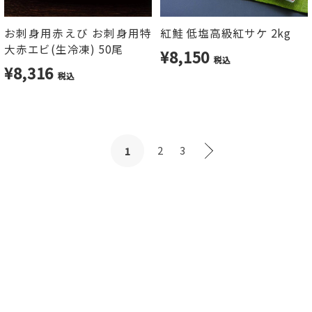
お刺身用赤えび お刺身用特
紅鮭 低塩高級紅サケ 2kg
大赤エビ(生冷凍) 50尾
¥8,150
税込
¥8,316
税込
2
3
1