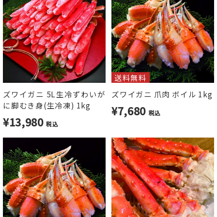
送料無料
ズワイガニ 5L生冷ずわいが
ズワイガニ 爪肉 ボイル 1kg
に脚むき身(生冷凍) 1kg
¥7,680
税込
¥13,980
税込