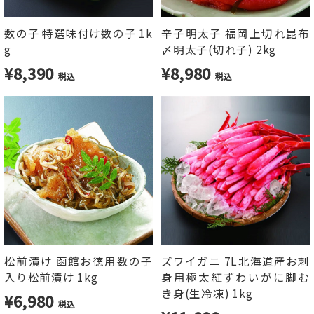
数の子 特選味付け数の子 1k
辛子明太子 福岡上切れ昆布
g
〆明太子(切れ子) 2kg
¥8,390
¥8,980
税込
税込
松前漬け 函館お徳用数の子
ズワイガニ 7L北海道産お刺
入り松前漬け 1kg
身用極太紅ずわいがに脚む
き身(生冷凍) 1kg
¥6,980
税込