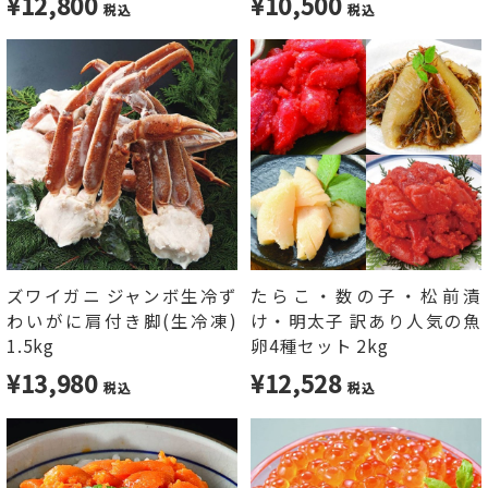
¥12,800
¥10,500
税込
税込
ズワイガニ ジャンボ生冷ず
たらこ・数の子・松前漬
わいがに肩付き脚(生冷凍)
け・明太子 訳あり人気の魚
1.5kg
卵4種セット 2kg
¥13,980
¥12,528
税込
税込