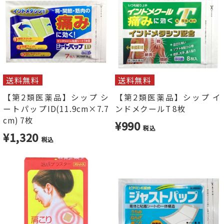
送料無料
送料無料
【第2類医薬品】シップ シ
【第2類医薬品】シップ イ
ートパップID(11.9cm×7.7
ンドメクールT 8枚
cm) 7枚
¥990
税込
¥1,320
税込