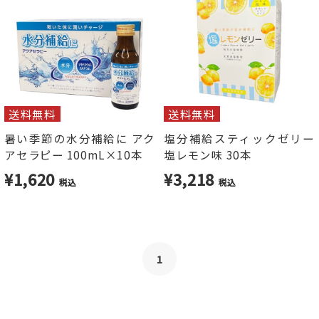
送料無料
送料無料
暑い季節の水分補給に アク
塩分補給スティックゼリー
アセラピー 100mL×10本
塩レモン味 30本
¥1,620
¥3,218
税込
税込
1