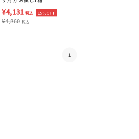
ヶ月分 お試し1箱
¥
4,131
15%OFF
税込
¥
4,860
税込
1