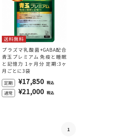
送料無料
プラズマ乳酸菌+GABA配合
青玉プレミアム 免疫と睡眠
と記憶力 1ヶ月分 定期:3ヶ
月ごとに3袋
¥
17,850
定期
税込
¥21,000
通常
税込
1