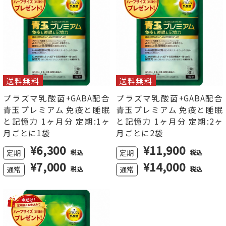
送料無料
送料無料
プラズマ乳酸菌+GABA配合
プラズマ乳酸菌+GABA配合
青玉プレミアム 免疫と睡眠
青玉プレミアム 免疫と睡眠
と記憶力 1ヶ月分 定期:1ヶ
と記憶力 1ヶ月分 定期:2ヶ
月ごとに1袋
月ごとに2袋
¥
6,300
¥
11,900
定期
定期
税込
税込
¥7,000
¥14,000
通常
通常
税込
税込