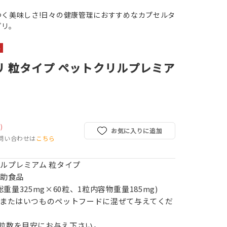
つく美味しさ!日々の健康管理におすすめなカプセルタ
プリ。
料
リ 粒タイプ ペットクリルプレミア
)
お気に入りに追加
問い合わせは
こちら
リルプレミアム 粒タイプ
補助食品
粒総重量325mg×60粒、1粒内容物重量185mg)
、またはいつものペットフードに混ぜて与えてくだ
粒数を目安にお与え下さい。