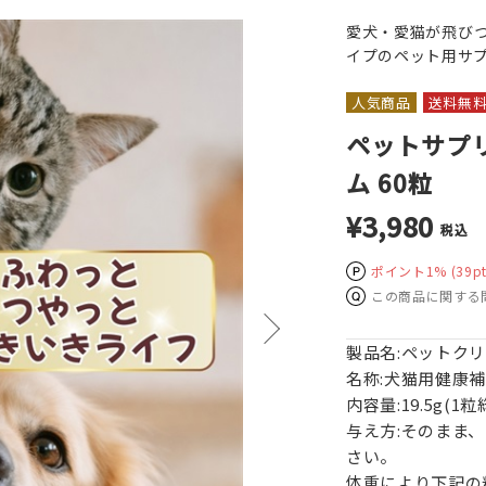
愛犬・愛猫が飛び
イプのペット用サ
人気商品
送料無
ペットサプ
ム 60粒
¥3,980
税込
ポイント1%
(39pt
この商品に関する
製品名:ペットク
名称:犬猫用健康
内容量:19.5g(1
与え方:そのまま
さい。
体重により下記の