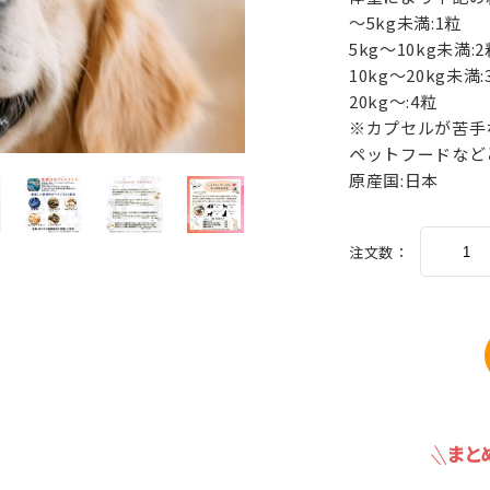
～5kg未満:1粒
5kg～10kg未満:2
10kg～20kg未満:
20kg～:4粒
※カプセルが苦手
ペットフードなど
原産国:日本
注文数：
まと