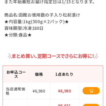
また年始最短お届け指定日は1/15となります。
商品名:函館お徳用数の子入り松前漬け
★内容量:1kg(500g×2パック)★
賞味期限:冷凍180日
★分類:食品★
まとめ買い、定期コースでさらにお得に！
お申込コー
価格
1点あたり
ス
当店通常価
¥6,980
¥6,980
格
¥6,631