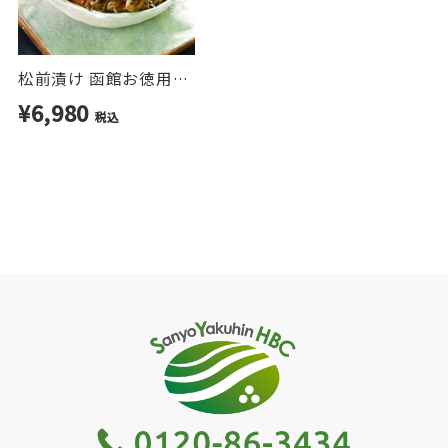
松前漬け 函館お徳用数の子入り松前漬け 1kg
¥6,980
税込