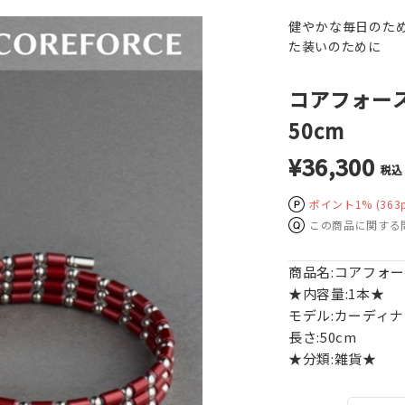
健やかな毎日のた
た装いのために
コアフォース
50cm
¥36,300
税込
ポイント1%
(363
この商品に関する
商品名:コアフォ
★内容量:1本★
モデル:カーディナ
長さ:50cm
★分類:雑貨★