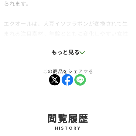
られます。
エクオールは、大豆イソフラボンが変換されて生
まれる注目素材。年齢とともに変化しやすい女性
のリズムづくりを応援します。
もっと見る
さらに、大豆胚芽抽出物(イソフラボン含有)をプラ
スし、Wのサポート成分で日々のキレイと元気を
この商品をシェアする
バックアップ。
1袋31粒入りで約1ヶ月分。
初めての方にも始めやすいサイズで、毎日の健康
習慣に取り入れやすいアイテムです。
閲覧履歴
HISTORY