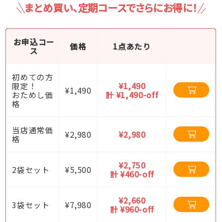
まとめ買い、定期コースでさらにお得に！
お申込コー
価格
1点あたり
ス
初めての方
限定！
¥1,490
¥1,490
おためし価
計 ¥1,490-off
格
当店通常価
¥2,980
¥2,980
格
¥2,750
2袋セット
¥5,500
計 ¥460-off
¥2,660
3袋セット
¥7,980
計 ¥960-off