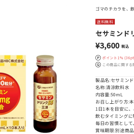
ゴマのチカラを、飲
送料無料
セサミンドリ
¥3,600
税込
ポイント1%
(36pt
この商品に関する
製品名:セサミンド
名称:清涼飲料水
内容量:50mL
お召し上がり方:
1日1本を目安に
飲むタイミングに
毎日の習慣として
賞味期限:別途商