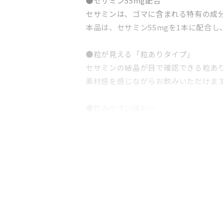
●セサミン55mg配合
セサミンは、ゴマに含まれる特有の成
本品は、セサミン55mgを1本に配合
●粒が見える「粒ありタイプ」
セサミンの結晶が目で確認できる粒あ
素材感を感じながらお飲みいただけま
●飲みやすい味わい
すっきりとした甘さと、どこか懐かし
●こんな方におすすめ
・忙しい毎日の中でも手軽に栄養補給
・健康や活力を意識した生活を送りた
・ゴマ由来成分に興味のある方
・ドリンクタイプで続けやすい商品を