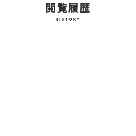
閲覧履歴
外出先や仕事の合間など、いつでもどこでも手軽にお飲みいただ
HISTORY