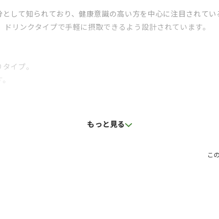
分として知られており、健康意識の高い方を中心に注目されてい
し、ドリンクタイプで手軽に摂取できるよう設計されています。
りタイプ。
す。
さを感じるテイストで、毎日の栄養補給シーンにも取り入れやす
もっと見る
こ
したい方
い方
探している方