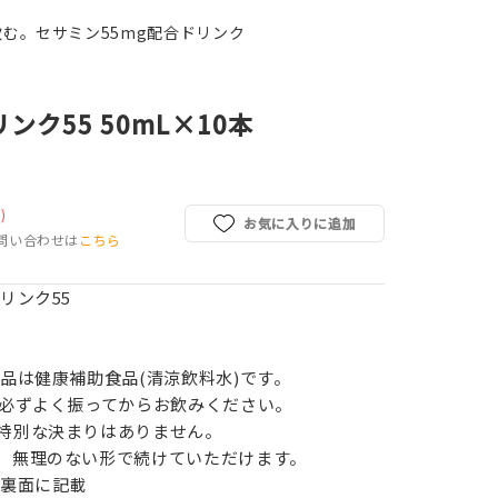
む。セサミン55mg配合ドリンク
ンク55 50mL×10本
)
お気に入りに追加
問い合わせは
こちら
リンク55
本品は健康補助食品(清涼飲料水)です。
、必ずよく振ってからお飲みください。
特別な決まりはありません。
、無理のない形で続けていただけます。
品裏面に記載