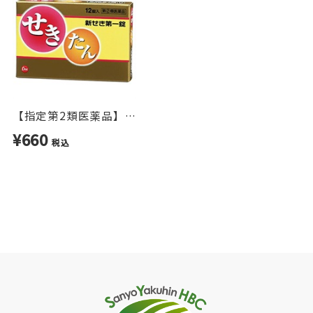
【指定第2類医薬品】せきどめ 新せき第一錠 12錠
¥660
税込