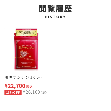
閲覧履歴
HISTORY
肌キサンチン 1ヶ月分 6袋セット
¥22,700
税込
¥26,160
13%OFF
税込